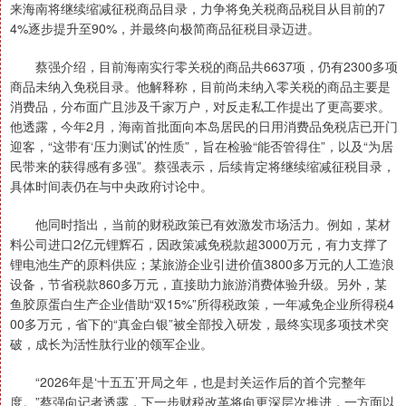
来海南将继续缩减征税商品目录，力争将免关税商品税目从目前的7
4%逐步提升至90%，并最终向极简商品征税目录迈进。
蔡强介绍，目前海南实行零关税的商品共6637项，仍有2300多项
商品未纳入免税目录。他解释称，目前尚未纳入零关税的商品主要是
消费品，分布面广且涉及千家万户，对反走私工作提出了更高要求。
他透露，今年2月，海南首批面向本岛居民的日用消费品免税店已开门
迎客，“这带有‘压力测试’的性质”，旨在检验“能否管得住”，以及“为居
民带来的获得感有多强”。蔡强表示，后续肯定将继续缩减征税目录，
具体时间表仍在与中央政府讨论中。
他同时指出，当前的财税政策已有效激发市场活力。例如，某材
料公司进口2亿元锂辉石，因政策减免税款超3000万元，有力支撑了
锂电池生产的原料供应；某旅游企业引进价值3800多万元的人工造浪
设备，节省税款860多万元，直接助力旅游消费体验升级。另外，某
鱼胶原蛋白生产企业借助“双15%”所得税政策，一年减免企业所得税4
00多万元，省下的“真金白银”被全部投入研发，最终实现多项技术突
破，成长为活性肽行业的领军企业。
“2026年是‘十五五’开局之年，也是封关运作后的首个完整年
度。”蔡强向记者透露，下一步财税改革将向更深层次推进，一方面以