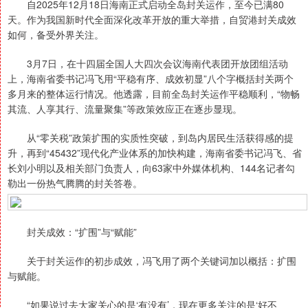
自2025年12月18日海南正式启动全岛封关运作，至今已满80
天。作为我国新时代全面深化改革开放的重大举措，自贸港封关成效
如何，备受外界关注。
3月7日，在十四届全国人大四次会议海南代表团开放团组活动
上，海南省委书记冯飞用“平稳有序、成效初显”八个字概括封关两个
多月来的整体运行情况。他透露，目前全岛封关运作平稳顺利，“物畅
其流、人享其行、流量聚集”等政策效应正在逐步显现。
从“零关税”政策扩围的实质性突破，到岛内居民生活获得感的提
升，再到“45432”现代化产业体系的加快构建，海南省委书记冯飞、省
长刘小明以及相关部门负责人，向63家中外媒体机构、144名记者勾
勒出一份热气腾腾的封关答卷。
封关成效：“扩围”与“赋能”
关于封关运作的初步成效，冯飞用了两个关键词加以概括：扩围
与赋能。
“如果说过去大家关心的是‘有没有’，现在更多关注的是‘好不