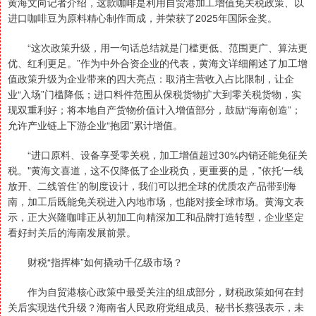
黄海文向记者介绍，这款咖啡是利用自贸港加工增值免关税政策、以
进口咖啡豆为原料精心制作而成，并荣获了2025年国际金奖。
“这次政策升级，用一句话总结就是门槛更低、范围更广、算法更
优、红利更足。”作为中外合资企业的代表，黄海文详细阐述了加工增
值政策升级为企业带来的四大亮点：取消主营收入占比限制，让企
业“入场”门槛降低；进口料件范围从保税货物扩大到零关税货物，实
现双重利好；将本地自产货物价值计入增值部分，鼓励“海南创造”；
允许产业链上下游企业“抱团”累计增值。
“进口原料、设备享受零关税，加工增值超过30%内销还能免征关
税。"黄海文喜道，这不仅降低了企业税负，更重要的是，”依托‘一线
放开、二线管住’的制度设计，我们可以把全球的优质农产品带到海
南，加工后既能免关税进入内地市场，也能对接全球市场。黄海文表
示，正大兴隆咖啡正从初加工向精深加工和品牌打造转型，企业坚定
看好封关后的海南发展前景。
财税“指挥棒”如何撬动千亿级市场？
作为自贸港核心政策中最受关注的组成部分，财税政策如何在封
关后实现迭代升级？海南省人民政府党组成员、秘书长蔡强表示，未