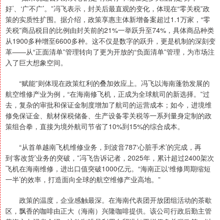
好’、‘广不广’。”冯飞表示，封关后最直观的变化，体现在“零关税”政
策的实质性扩围。据介绍，政策享惠主体新增备案超过1.1万家，“零
关税”商品税目的比例由封关前的21%一举跃升至74%，具体商品种类
从1900多种增至6600多种。这不仅是数字的跃升，更是机制的深刻变
革——从“正面清单”管理转向了更为开放的“负面清单”管理，为市场注
入了巨大想象空间。
“赋能”则体现在政策红利的叠加效应上。冯飞以海南蓬勃发展的
航空维修产业为例，“在海南修飞机，正成为全球航司的新选择。”过
去，复杂的审批和保证金制度增加了航司的运营成本；如今，进境维
修免保证金、航材保税储备、生产设备零关税等一系列量身定制的政
策组合拳，直接为境外航司节省了10%到15%的综合成本。
“从首单越南飞机维修业务，到波音787‘心脏手术’的完成，再
到‘客改货’业务的突破，”冯飞告诉记者，2025年，累计超过2400架次
飞机在海南维修，进出口值突破1000亿元。“海南正以‘维修周期缩短
一半’的效率，打造面向全球的航空维修产业高地。”
政策的温度，企业感触最深。在海南代表团开放团组活动的茶歇
区，飘香的咖啡由正大（海南）兴隆咖啡提供。该公司行政后勤主管