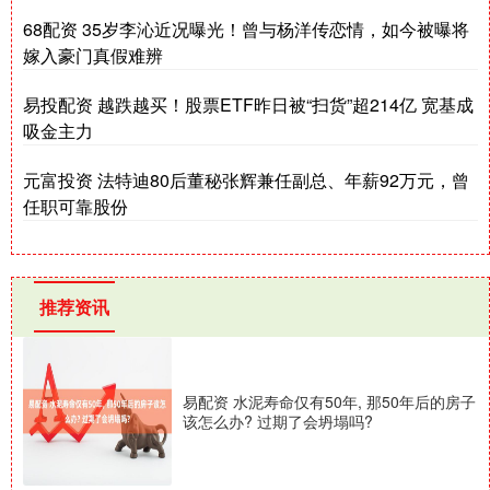
68配资 35岁李沁近况曝光！曾与杨洋传恋情，如今被曝将
嫁入豪门真假难辨
易投配资 越跌越买！股票ETF昨日被“扫货”超214亿 宽基成
吸金主力
元富投资 法特迪80后董秘张辉兼任副总、年薪92万元，曾
任职可靠股份
推荐资讯
易配资 水泥寿命仅有50年, 那50年后的房子
该怎么办? 过期了会坍塌吗?