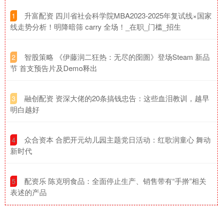
​升富配资 四川省社会科学院MBA2023-2025年复试线×国家
1
线走势分析！明降暗筛 carry 全场！_在职_门槛_招生
​智股策略 《伊藤润二狂热：无尽的囹圄》登场Steam 新品
2
节 首支预告片及Demo释出
​融创配资 资深大佬的20条搞钱忠告：这些血泪教训，越早
3
明白越好
​众合资本 合肥开元幼儿园主题党日活动：红歌润童心 舞动
4
新时代
​配资乐 陈克明食品：全面停止生产、销售带有“手擀”相关
5
表述的产品