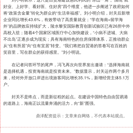
好业、上好学、看好医、住好房”四个维度，他进一步阐述了政府如何
将“政策含金量”转化为群众的“生活幸福感”。刘小明介绍，封关后新增
企业同比增长43.6%，有效带动了高质量就业；“学在海南=留学海
外”的品牌效应持续扩大，陵水黎安国际教育创新试验区已有26所中外
高校入驻；随着4个国家区域医疗中心加快建设，“小病不进城、大病
不出岛”正逐步成为现实；具有海南特色的住房保障体系，正推动群众
从“住有所居”向“住有宜居”转变。“我们将把自贸港的答卷写在百姓的
笑容里，写在群众的获得感里。”刘小明说。
在记者问答环节的尾声，冯飞再次向世界发出邀请：“选择海南就
是选择机遇，投资海南就是投资未来。”数据显示，封关运作两个多月
来，经对外开放口岸进出境旅客同比增长35.1%，新增经营主体5.1万
户。
封关不是终点，而是新征程的起点。在建设中国特色自由贸易港
的道路上，海南正以流量奔涌的活力，向“新”图强。
鼎泽配资提示：文章来自网络，不代表本站观点。