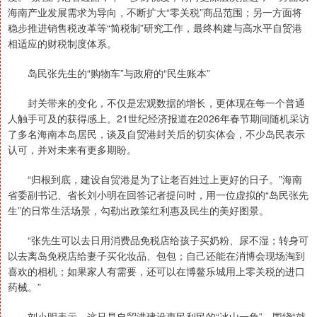
海南产业发展需求为导向，不断扩大“零关税”商品范围；另一方面将
稳步推进销售税改革等“简税制”研究工作，最终构建与高水平自贸港
相适应的财税制度体系。
岛民张先生的“购物车”与政府的“民生账本”
封关带来的变化，不仅是宏观数据的增长，更体现在每一个普通
人触手可及的获得感上。21世纪经济报道在2026年春节期间随机采访
了多名海南本岛居民，谈及自贸港封关后的切实体会，不少岛民表示
认可，并对未来有更多期盼。
“归根到底，建设自贸港是为了让老百姓过上更好的日子。”海南
省委副书记、省长刘小明在回答记者提问时，用一位虚拟的“岛民张先
生”的日常生活场景，勾勒出政策红利惠及民生的美好图景。
“张先生可以去日用消费品免税店给孩子买奶粉、尿不湿；转身可
以去离岛免税店给妻子买化妆品、包包；自己还能在消博会现场淘到
喜欢的相机；如果家人有需要，还可以在博鳌乐城用上零关税的进口
药械。”
刘小明表示，这只是自贸港建设惠民利民的“冰山一角”。围绕“就