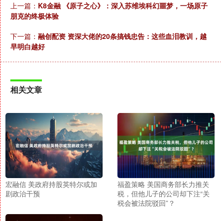
上一篇：
K8金融 《原子之心》：深入苏维埃科幻噩梦，一场原子
朋克的终极体验
下一篇：
融创配资 资深大佬的20条搞钱忠告：这些血泪教训，越
早明白越好
相关文章
宏融信 美政府持股英特尔或加
福盈策略 美国商务部长力推关
剧政治干预
税，但他儿子的公司却下注“关
税会被法院驳回”？