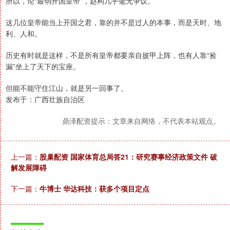
所以，论“最弱开国皇帝”，赵构几乎毫无争议。
这几位皇帝能当上开国之君，靠的并不是过人的本事，而是天时、地
利、人和。
历史有时就是这样，不是所有皇帝都要亲自披甲上阵，也有人靠“捡
漏”坐上了天下的宝座。
但能不能守住江山，就是另一回事了。
发布于：广西壮族自治区
鼎泽配资提示：文章来自网络，不代表本站观点。
上一篇：
股巢配资 国家体育总局答21：研究赛事经济政策文件 破
解发展障碍
下一篇：
牛博士 华达科技：获多个项目定点