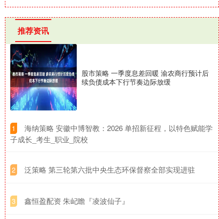
推荐资讯
股市策略 一季度息差回暖 渝农商行预计后
续负债成本下行节奏边际放缓
​海纳策略 安徽中博智教：2026 单招新征程，以特色赋能学
1
子成长_考生_职业_院校
​泛策略 第三轮第六批中央生态环保督察全部实现进驻
2
​鑫恒盈配资 朱屺瞻『凌波仙子』
3