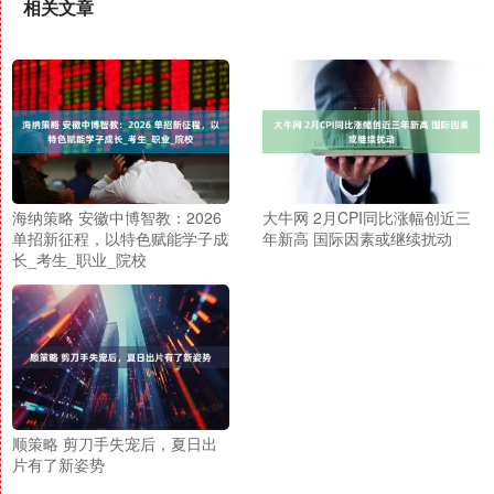
相关文章
海纳策略 安徽中博智教：2026
大牛网 2月CPI同比涨幅创近三
单招新征程，以特色赋能学子成
年新高 国际因素或继续扰动
长_考生_职业_院校
顺策略 剪刀手失宠后，夏日出
片有了新姿势