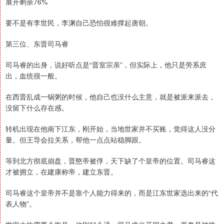
展开剩余76%
要不是有李世民，李渊自己恐怕很难撑起唐朝。
第三位、东晋司马睿
司马睿的出身，说好听点是“晋室宗亲”，但实际上，他只是旁系庶
出，血统很一般。
在西晋乱成一锅粥的时候，他自己也没什么主意，就是被派来派去，
没留下什么存在感。
转机出现在他南下江东，刚开始，当地世家并不买账，觉得这人没分
量。但王导会拉关系，帮他一点点站稳脚跟。
等到北方彻底崩盘，晋愍帝被俘，天下缺了个皇帝的位置。司马睿这
才被拥立，在建康称帝，建立东晋。
司马睿这个皇帝并不是靠个人能力得来的，而是江东世家选出来的“代
表人物”。