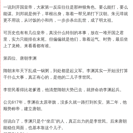
一说到开国皇帝，大家第一反应往往是那种狠角色。要么能打，要么
能谋。刘邦就是例子，草根出身，靠着一帮兄弟打下汉朝。朱元璋就
更不用说，从讨饭的小和尚，一步步杀出乱世，成了明太祖。
可历史也有有几位皇帝，真没什么特别的本事，放在一堆开国之君
里，实力只能排在末尾。但偏偏就是他们，靠着运气、时势，最后坐
上了龙椅。来看看都有谁。
第四位、唐朝李渊
隋朝末年天下乱成一锅粥，到处都是起义军。李渊其实一开始没打算
干什么大事，真正有心的，是他的二儿子李世民。
李世民看得比老爹透，他清楚隋朝大势已去，就拼命劝李渊起兵。
公元617年，李渊在太原举旗，没多久就一路打到长安。第二年，他
顺势称帝，建立唐朝。
但说白了，李渊只是个“坐庄”的人，真正出力的是李世民。后来唐朝
能稳住局面，也基本靠这个儿子。