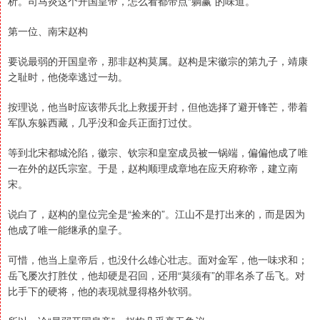
析。司马炎这个开国皇帝，怎么看都带点“躺赢”的味道。
第一位、南宋赵构
要说最弱的开国皇帝，那非赵构莫属。赵构是宋徽宗的第九子，靖康
之耻时，他侥幸逃过一劫。
按理说，他当时应该带兵北上救援开封，但他选择了避开锋芒，带着
军队东躲西藏，几乎没和金兵正面打过仗。
等到北宋都城沦陷，徽宗、钦宗和皇室成员被一锅端，偏偏他成了唯
一在外的赵氏宗室。于是，赵构顺理成章地在应天府称帝，建立南
宋。
说白了，赵构的皇位完全是“捡来的”。江山不是打出来的，而是因为
他成了唯一能继承的皇子。
可惜，他当上皇帝后，也没什么雄心壮志。面对金军，他一味求和；
岳飞屡次打胜仗，他却硬是召回，还用“莫须有”的罪名杀了岳飞。对
比手下的硬将，他的表现就显得格外软弱。