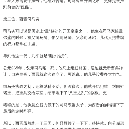
世家大族需要个旗号，他刚好合适。司马睿当开国之君，更像是被推
到前台的“傀儡”。
第二位、西晋司马炎
司马炎可以说是历史上“最轻松”的开国皇帝之一。他生在司马家族最
强盛的时候，祖父司马懿、伯父司马师、父亲司马昭，几代人把曹魏
的权力都拿在手里。
等到他这一代，几乎就是“顺水推舟”。
公元265年，父亲司马昭一死，他马上继任相国，逼迫魏元帝曹奂禅
让，自称皇帝，西晋就这么建立了。可以说，他几乎没费多大力气。
司马炎执政之初，还算励精图治。但没多久，他就开始犯错，封同姓
诸王、把重兵交给宗室，结果埋下了“八王之乱”的祸根。更
糟糕的是，他执意立智力低下的司马衷当太子，为西晋的崩塌埋下了
最后的定时炸弹。
所以，西晋虽然统一了三国，但只辉煌了一下下，很快就走向分崩离