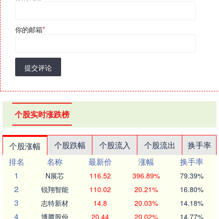
你的邮箱
*
提交评论
个股实时涨跌榜
个股跌幅
个股流入
个股流出
换手率
个股涨幅
排名
名称
最新价
涨幅
换手率
1
N展芯
116.52
396.89%
79.39%
2
锐翔智能
110.02
20.21%
16.80%
3
志特新材
14.8
20.03%
14.18%
4
博腾股份
20.44
20.02%
14.77%