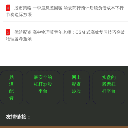
​股市策略 一季度息差回暖 渝农商行预计后续负债成本下行
4
节奏边际放缓
​优益配资 高中物理莫荒年老师：CSM 式高效复习技巧突破
5
物理备考瓶颈
鼎
最安全的
网上
实盘的
泽
杠杆炒股
配资
股票杠
配
平台
炒股
杆平台
资
友情链接：