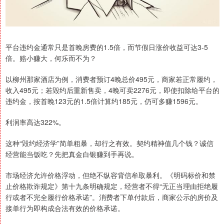
平台违约金通常只是首晚房费的1.5倍，而节假日涨价收益可达3-5
倍。赔小赚大，何乐而不为？
以柳州那家酒店为例，消费者预订4晚总价495元，商家若正常履约，
收入495元；若毁约后重新售卖，4晚可卖2276元，即使扣除给平台的
违约金，按首晚123元的1.5倍计算约185元，仍可多赚1596元。
利润率高达322%。
这种“毁约经济学”简单粗暴，却行之有效。契约精神值几个钱？诚信
经营能当饭吃？先把真金白银赚到手再说。
市场经济允许价格浮动，但绝不纵容背信牟取暴利。《明码标价和禁
止价格欺诈规定》第十九条明确规定，经营者不得“无正当理由拒绝履
行或者不完全履行价格承诺”。消费者下单付款后，商家公示的房价及
接单行为即构成合法有效的价格承诺。