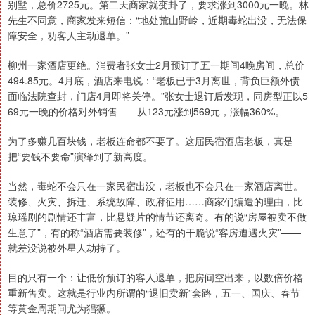
别墅，总价2725元。第二天商家就变卦了，要求涨到3000元一晚。林
先生不同意，商家发来短信：“地处荒山野岭，近期毒蛇出没，无法保
障安全，劝客人主动退单。”
柳州一家酒店更绝。消费者张女士2月预订了五一期间4晚房间，总价
494.85元。4月底，酒店来电说：“老板已于3月离世，背负巨额外债
面临法院查封，门店4月即将关停。”张女士退订后发现，同房型正以5
69元一晚的价格对外销售——从123元涨到569元，涨幅360%。
为了多赚几百块钱，老板连命都不要了。这届民宿酒店老板，真是
把“要钱不要命”演绎到了新高度。
当然，毒蛇不会只在一家民宿出没，老板也不会只在一家酒店离世。
装修、火灾、拆迁、系统故障、政府征用……商家们编造的理由，比
琼瑶剧的剧情还丰富，比悬疑片的情节还离奇。有的说“房屋被卖不做
生意了”，有的称“酒店需要装修”，还有的干脆说“客房遭遇火灾”——
就差没说被外星人劫持了。
目的只有一个：让低价预订的客人退单，把房间空出来，以数倍价格
重新售卖。这就是行业内所谓的“退旧卖新”套路，五一、国庆、春节
等黄金周期间尤为猖獗。