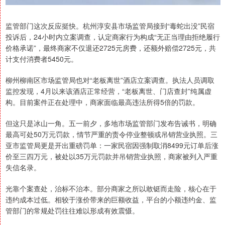
监管部门这次反应挺快。杭州淳安县市场监管局接到“毒蛇出没”民宿
投诉后，24小时内立案调查，认定商家行为构成“无正当理由拒绝履行
价格承诺”，最终商家不仅退还2725元房费，还额外赔偿2725元，共
计支付消费者5450元。
柳州柳南区市场监管局也对“老板离世”酒店立案调查。执法人员调取
监控发现，4月以来该酒店正常经营，“老板离世、门店查封”纯属虚
构。目前案件正在处理中，商家面临最高违法所得5倍的罚款。
但这只是冰山一角。五一前夕，多地市场监管部门发布告诫书，明确
最高可处50万元罚款，情节严重的责令停业整顿或吊销营业执照。三
亚市监管局更是开出重磅罚单：一家民宿因强制取消8499元订单后涨
价至三四万元，被处以35万元罚款并吊销营业执照，商家被列入严重
失信名录。
光靠个案查处，治标不治本。部分商家之所以敢铤而走险，核心在于
违约成本过低。相较于涨价带来的巨额收益，平台的小额违约金、监
管部门的常规处罚往往难以形成有效震慑。