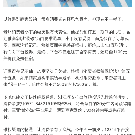
以往遇到商家毁约，很多消费者选择忍气吞声。但现在不一样了。
贵州消费者小丁的经历很有代表性。他提前预订五一期间的民宿，临
期被商家以“装修”为由要求退单。小丁没有妥协，而是保存了订单截
图、商家沟通记录、涨价页面等完整证据链，拒绝点击“自愿取消”，
转而向平台投诉。最终，平台不仅退还了全部房费，还赔偿1109元，
并提供免费住宿。
证据留存是基础，态度坚决是关键。根据《消费者权益保护法》第五
十五条，如果商家虚构事实诱导退单，构成消费欺诈，消费者可主
张“退一赔三”，赔偿金额不足500元的按500元计算。
多地也建立了快速维权通道。浙江淳安推出旅游投诉先行赔付机制，
消费者拨打0571-64821919维权热线，符合条件的30分钟内可获得赔
付。三亚“放心游”平台承诺，遇到商家毁约，30分钟内完成先行赔
付。
维权渠道的畅通，让消费者有了底气。今年五一前夕，12315平台接