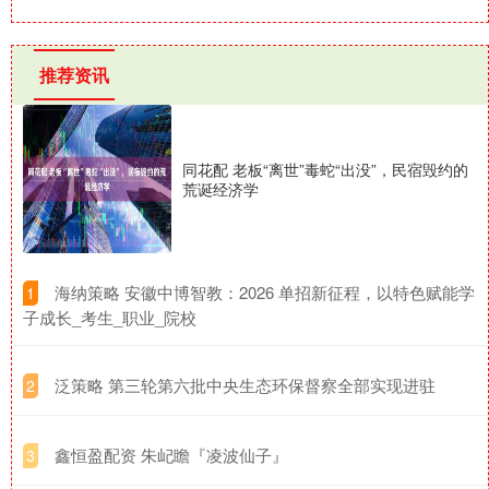
推荐资讯
同花配 老板“离世”毒蛇“出没”，民宿毁约的
荒诞经济学
​海纳策略 安徽中博智教：2026 单招新征程，以特色赋能学
1
子成长_考生_职业_院校
​泛策略 第三轮第六批中央生态环保督察全部实现进驻
2
​鑫恒盈配资 朱屺瞻『凌波仙子』
3