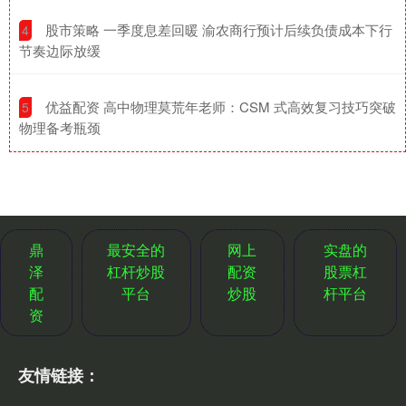
​股市策略 一季度息差回暖 渝农商行预计后续负债成本下行
4
节奏边际放缓
​优益配资 高中物理莫荒年老师：CSM 式高效复习技巧突破
5
物理备考瓶颈
鼎
最安全的
网上
实盘的
泽
杠杆炒股
配资
股票杠
配
平台
炒股
杆平台
资
友情链接：