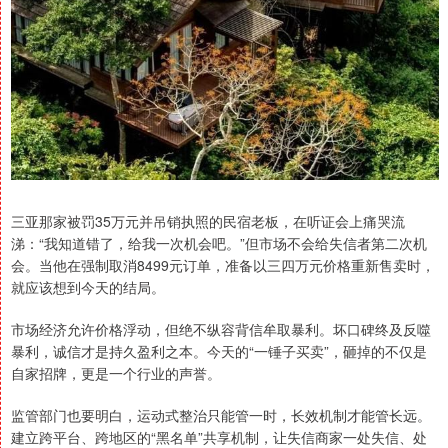
三亚那家被罚35万元并吊销执照的民宿老板，在听证会上痛哭流
涕：“我知道错了，给我一次机会吧。”但市场不会给失信者第二次机
会。当他在强制取消8499元订单，准备以三四万元价格重新售卖时，
就应该想到今天的结局。
市场经济允许价格浮动，但绝不纵容背信牟取暴利。坏口碑终及反噬
暴利，诚信才是持久盈利之本。今天的“一锤子买卖”，砸掉的不仅是
自家招牌，更是一个行业的声誉。
监管部门也要明白，运动式整治只能管一时，长效机制才能管长远。
建立跨平台、跨地区的“黑名单”共享机制，让失信商家一处失信、处