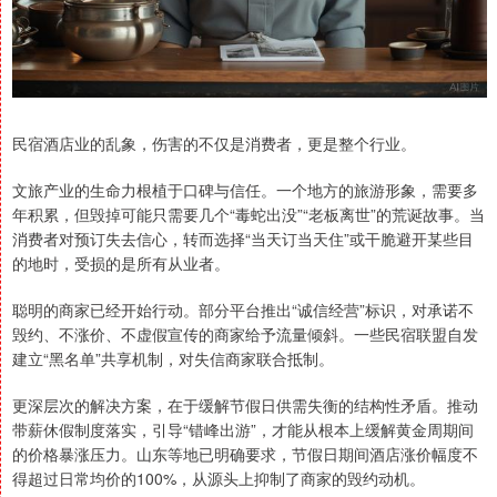
民宿酒店业的乱象，伤害的不仅是消费者，更是整个行业。
文旅产业的生命力根植于口碑与信任。一个地方的旅游形象，需要多
年积累，但毁掉可能只需要几个“毒蛇出没”“老板离世”的荒诞故事。当
消费者对预订失去信心，转而选择“当天订当天住”或干脆避开某些目
的地时，受损的是所有从业者。
聪明的商家已经开始行动。部分平台推出“诚信经营”标识，对承诺不
毁约、不涨价、不虚假宣传的商家给予流量倾斜。一些民宿联盟自发
建立“黑名单”共享机制，对失信商家联合抵制。
更深层次的解决方案，在于缓解节假日供需失衡的结构性矛盾。推动
带薪休假制度落实，引导“错峰出游”，才能从根本上缓解黄金周期间
的价格暴涨压力。山东等地已明确要求，节假日期间酒店涨价幅度不
得超过日常均价的100%，从源头上抑制了商家的毁约动机。