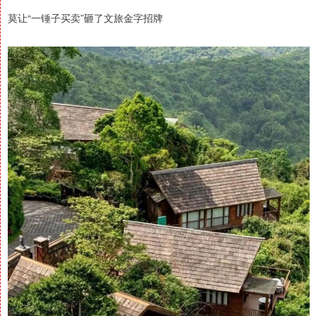
莫让“一锤子买卖”砸了文旅金字招牌