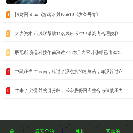
​恒财网 Steam游戏评测 No819《岁久丹青》
1
​大唐资本 市残联帮助11名残疾考生申请高考合理便利
2
​股配所 赛晶科技午前涨逾7% 本月内累计涨幅已逾30%
3
​中融证券 在云南，躲过了没煮熟的毒蘑菇，却没躲过它
4
​牛来了 跨界并购引分歧，威帝股份回应整合与偿债压力
5
鼎
最安全的
网上
实盘的