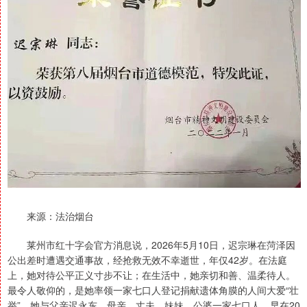
来源：法治烟台
莱州市红十字会官方消息说，2026年5月10日，迟宗琳在菏泽因
公出差时遭遇交通事故，经抢救无效不幸逝世，年仅42岁。在法庭
上，她对待公平正义寸步不让；在生活中，她亲切和善、温柔待人。
最令人敬仰的，是她率领一家七口人登记捐献遗体角膜的人间大爱“壮
举”。她与父亲迟永东、母亲、丈夫、妹妹、公婆一家七口人，早在20