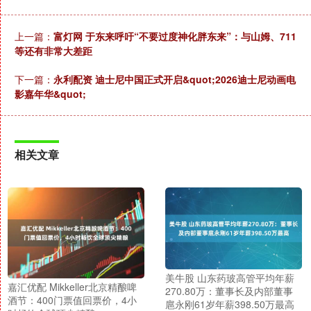
上一篇：
富灯网 于东来呼吁“不要过度神化胖东来”：与山姆、711
等还有非常大差距
下一篇：
永利配资 迪士尼中国正式开启&quot;2026迪士尼动画电
影嘉年华&quot;
相关文章
美牛股 山东药玻高管平均年薪
嘉汇优配 Mikkeller北京精酿啤
270.80万：董事长及内部董事
酒节：400门票值回票价，4小
扈永刚61岁年薪398.50万最高