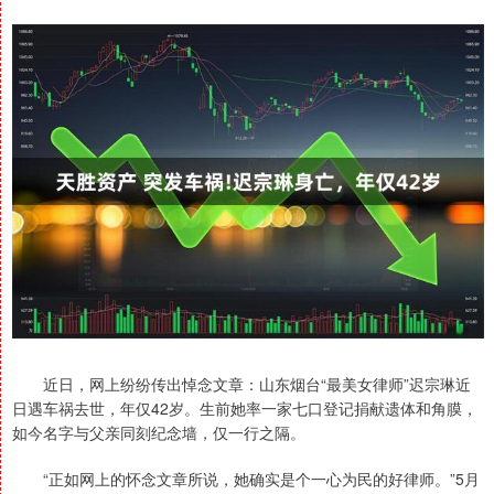
近日，网上纷纷传出悼念文章：山东烟台“最美女律师”迟宗琳近
日遇车祸去世，年仅42岁。生前她率一家七口登记捐献遗体和角膜，
如今名字与父亲同刻纪念墙，仅一行之隔。
“正如网上的怀念文章所说，她确实是个一心为民的好律师。”5月