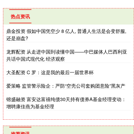
热点资讯
鼎金投资 假如中国凭空少 8 亿人, 普通人生活是会变舒服,
还是崩盘?
龙辉配资 从走进中国到读懂中国——中巴媒体人巴西利亚
共话中国式现代化 经济观察
大圣配资 C 罗：这是我的最后一届世界杯
爱策略 监管警示险企：严防“空壳公司套购团意险”黑灰产
镕盛融资 富安达富禧纯债30天持有债券A基金经理变动：
增聘康佳燕为基金经理
推荐资讯