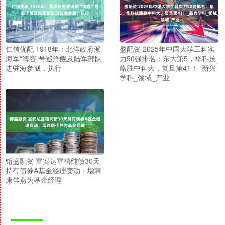
仁信优配 1918年：北洋政府派
盈配资 2025年中国大学工科实
海军“海容”号巡洋舰及陆军部队
力50强排名：东大第5，华科技
进驻海参崴，执行
略胜中科大，复旦第41！_新兴
学科_领域_产业
镕盛融资 富安达富禧纯债30天
持有债券A基金经理变动：增聘
康佳燕为基金经理