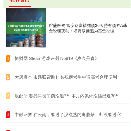
镕盛融资 富安达富禧纯债30天持有债券A基
金经理变动：增聘康佳燕为基金经理
​恒财网 Steam游戏评测 No819《岁久丹青》
1
​大唐资本 市残联帮助11名残疾考生申请高考合理便利
2
​股配所 赛晶科技午前涨逾7% 本月内累计涨幅已逾30%
3
​中融证券 在云南，躲过了没煮熟的毒蘑菇，却没躲过它
4