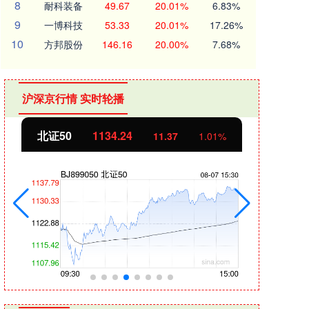
8
耐科装备
49.67
20.01%
6.83%
9
一博科技
53.33
20.01%
17.26%
10
方邦股份
146.16
20.00%
7.68%
沪深京行情 实时轮播
北证50
1134.24
创业
11.37
1.01%