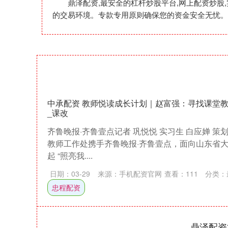
鼎泽配资,最安全的杠杆炒股平台,网上配资炒
的交易环境。专款专用原则确保您的资金安全无忧。
中承配资 教师悦读成长计划｜赵富强：寻找课堂教育
_课改
齐鲁晚报·齐鲁壹点记者 巩悦悦 实习生 白应婵 策
教师工作处携手齐鲁晚报·齐鲁壹点，面向山东省
起 “照亮我....
日期：03-29
来源：手机配资官网
查看：
111
分类：
忠程配资
鼎泽配资