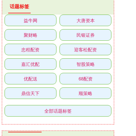
话题标签
益牛网
大唐资本
聚财略
民银证券
忠程配资
迎客松配资
嘉汇优配
智股策略
优配送
68配资
鼎信天下
顺策略
全部话题标签