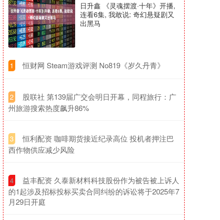
日升鑫 《灵魂摆渡·十年》开播,
连看6集, 我敢说: 奇幻悬疑剧又
出黑马
​恒财网 Steam游戏评测 No819《岁久丹青》
1
​股联社 第139届广交会明日开幕，同程旅行：广
2
州旅游搜索热度飙升86%
​恒利配资 咖啡期货接近纪录高位 投机者押注巴
3
西作物供应减少风险
​益丰配资 久泰新材料科技股份作为被告被上诉人
4
的1起涉及招标投标买卖合同纠纷的诉讼将于2025年7
月29日开庭