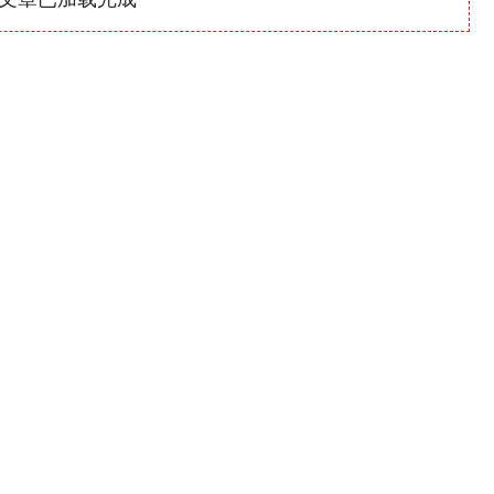
沪深300
4694.44
1.42%
43.13
0.93%