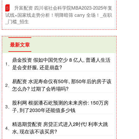
​升富配资 四川省社会科学院MBA2023-2025年复
5
试线×国家线走势分析！明降暗筛 carry 全场！_在职
_门槛_招生
最新文章
鼎金投资 假如中国凭空少 8 亿人, 普通人生活
1、
是会变舒服, 还是崩盘?
易配资 水泥寿命仅有50年, 那50年后的房子该
2、
怎么办? 过期了会坍塌吗?
股利网 根据潘石屹预测的未来房价: 150万房
3、
子, 到了2030年还能值多少钱
精选期货配资 房贷正式进入2时代! 利率大跳
4、
水, 现在该不该买房?