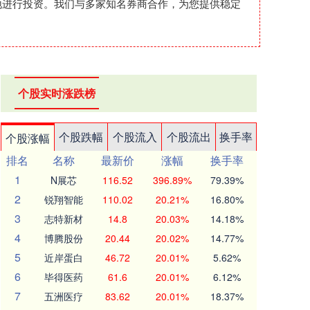
心地进行投资。我们与多家知名券商合作，为您提供稳定
个股实时涨跌榜
个股跌幅
个股流入
个股流出
换手率
个股涨幅
排名
名称
最新价
涨幅
换手率
1
N展芯
116.52
396.89%
79.39%
2
锐翔智能
110.02
20.21%
16.80%
3
志特新材
14.8
20.03%
14.18%
4
博腾股份
20.44
20.02%
14.77%
5
近岸蛋白
46.72
20.01%
5.62%
6
毕得医药
61.6
20.01%
6.12%
7
五洲医疗
83.62
20.01%
18.37%