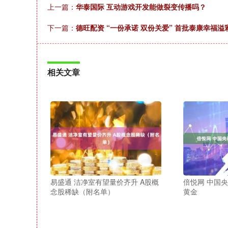
上一篇：
华泰国际 互动游戏开发能做裂变传播吗？
下一篇：
德旺配资 “一份承诺 双份关爱” 首批泰康幸福
相关文章
易盛通 洁净室有望量价齐升 A股概
倍悦网 中国
念股稀缺（附名单）
黄金