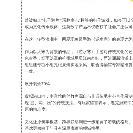
曾被贴上“电子鸦片”“玩物丧志”标签的电子游戏，如今正
成为文化传承载体，这类数字产品不仅收获了社会广泛认可
在这一转型浪潮中，网易现象级手游《逆水寒》的表现尤为
作为以大宋为背景的作品，《逆水寒》手游对传统文化的还
色古香，烟雨笼罩的杭州城尽显江南韵味，而沧澜新流派上
组组建专项小组扎根泉州实地采风，联合博物馆专家精准复
一致。
展开剩余70%
虚拟港口内，南音馆的丝竹声源自与非遗传承中心合作录制
现“提、勾、压”的传统技法。有玩家留言表示，逛完游戏
原的精准度。
文化还原筑牢根基，跨界联动则进一步拓宽了游戏的格局。
游戏更倾向于与具有深厚底蕴的领域携手。