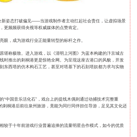
以全新姿态打破偏见——当游戏制作者主动扛起社会责任，让虚拟场景
，更频频获得央视等权威媒体的点赞肯定。
亮眼，成为游戏行业正能量转型的标杆之作。
原堪称极致。进入游戏，以《清明上河图》为蓝本构建的汴京城古
线时推出的刺桐港更是惊艳全网。为呈现这座古港口的风貌，开发
刻东西塔的仿木构石工艺，甚至对塔基下的石刻塔奴都力求与实物
的“中国音乐活化石”，戏台上的提线木偶则通过动捕技术完整重
中的刺桐港后前往泉州旅游，竟能为同行同伴担任导游，足见其文化还
相较于十年前游戏行业普遍追捧的流量明星合作模式，如今的优质