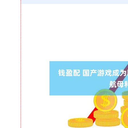
深证成指
14070.78
0.49
0.01%
-73.43