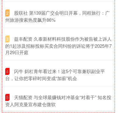
​股联社 第139届广交会明日开幕，同程旅行：广
2
州旅游搜索热度飙升86%
​益丰配资 久泰新材料科技股份作为被告被上诉人
3
的1起涉及招标投标买卖合同纠纷的诉讼将于2025年7
月29日开庭
​闪牛 斜杠青年看过来！这5个可靠兼职副业平
4
台，让你把零碎时间变成“加薪”机会
​天猫配资 与全球最赚钱对冲基金“对着干” 知名投
5
资人阿克曼宣布建仓微软