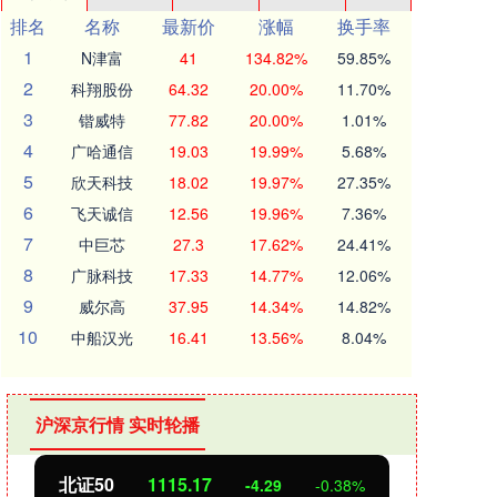
排名
名称
最新价
涨幅
换手率
1
N津富
41
134.82%
59.85%
2
科翔股份
64.32
20.00%
11.70%
3
锴威特
77.82
20.00%
1.01%
4
广哈通信
19.03
19.99%
5.68%
5
欣天科技
18.02
19.97%
27.35%
6
飞天诚信
12.56
19.96%
7.36%
7
中巨芯
27.3
17.62%
24.41%
8
广脉科技
17.33
14.77%
12.06%
9
威尔高
37.95
14.34%
14.82%
10
中船汉光
16.41
13.56%
8.04%
沪深京行情 实时轮播
北证50
1115.17
创业
-4.29
-0.38%