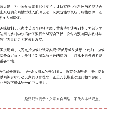
属火箭，为中国航天事业提供支持，让玩家感受到科技与游戏结合
山东舰的高精模型植入航海玩法，玩家既能领取航母船模摆件，还
彰显大国情怀。
趣味机制，玩家读英语可解锁奖励，背古诗能通关副本，将知识学
达州的乡村学校捐赠了数百台AI阅读平板，设备内预装同步教材与
数字力量助力乡村教育发展。
国庆期间，央视点赞游戏让玩家实现“双航母编队梦想”；此前，游戏
这些肯定背后，是社会对游戏新角色的接纳——游戏不再是逃避现
重要阵地。
化自信成长密码。由千余人组成的开发团队，摒弃圈钱思维，潜心挖掘
以精神食粮打动玩家的创作理念，正是其长期受欢迎的根本原因，
化与数字载体结合的巨大潜力。
鼎泽配资提示：文章来自网络，不代表本站观点。