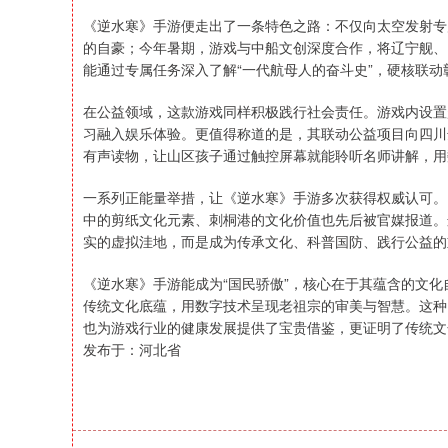
《逆水寒》手游便走出了一条特色之路：不仅向太空发射专
的自豪；今年暑期，游戏与中船文创深度合作，将辽宁舰、
能通过专属任务深入了解“一代航母人的奋斗史”，硬核联动
在公益领域，这款游戏同样积极践行社会责任。游戏内设置
习融入娱乐体验。更值得称道的是，其联动公益项目向四川
有声读物，让山区孩子通过触控屏幕就能聆听名师讲解，用
一系列正能量举措，让《逆水寒》手游多次获得权威认可。
中的剪纸文化元素、刺桐港的文化价值也先后被官媒报道。
实的虚拟洼地，而是成为传承文化、科普国防、践行公益的
《逆水寒》手游能成为“国民骄傲”，核心在于其蕴含的文
传统文化底蕴，用数字技术呈现老祖宗的审美与智慧。这种
也为游戏行业的健康发展提供了宝贵借鉴，更证明了传统文
发布于：河北省