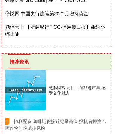
倍悦网 中国央行连续第20个月增持黄金
鼎信天下 【浙商银行FICC·信用债日报】曲线小
幅走陡
推荐资讯
芝麻财富 海口：逛非遗市集 感
受文化魅力
​恒利配资 咖啡期货接近纪录高位 投机者押注巴
1
西作物供应减少风险