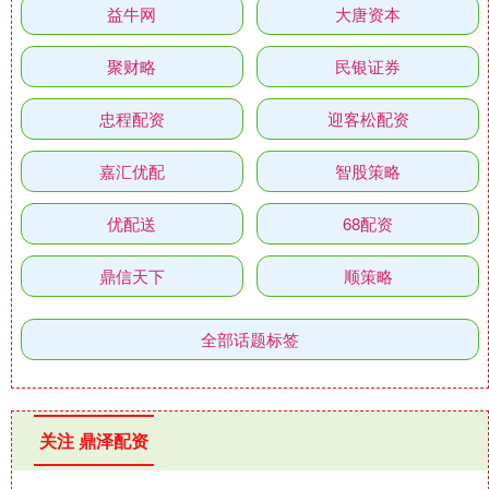
益牛网
大唐资本
聚财略
民银证券
忠程配资
迎客松配资
嘉汇优配
智股策略
优配送
68配资
鼎信天下
顺策略
全部话题标签
关注 鼎泽配资