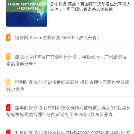
公牛配资 英媒：英国诺丁汉郡发生汽车撞人
事件，一男子因涉嫌谋杀未遂被捕
​恒财网 Steam游戏评测 No819《岁久丹青》
1
​股联社 第139届广交会明日开幕，同程旅行：广州旅游搜
2
索热度飙升86%
​恒利配资 咖啡期货接近纪录高位 投机者押注巴西作物供应
3
减少风险
​益丰配资 久泰新材料科技股份作为被告被上诉人的1起涉及
4
招标投标买卖合同纠纷的诉讼将于2025年7月29日开庭
​升富配资 四川省社会科学院MBA2023-2025年复试线×国家
5