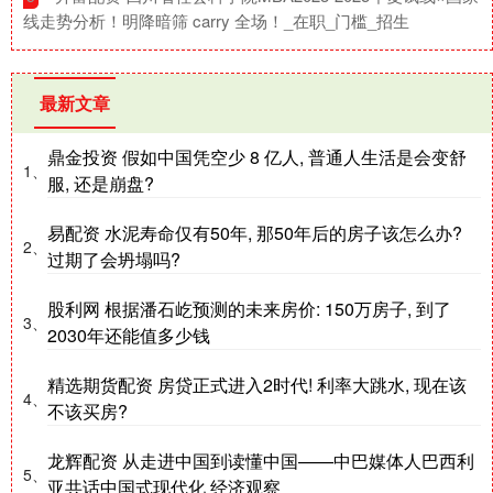
线走势分析！明降暗筛 carry 全场！_在职_门槛_招生
最新文章
鼎金投资 假如中国凭空少 8 亿人, 普通人生活是会变舒
1、
服, 还是崩盘?
易配资 水泥寿命仅有50年, 那50年后的房子该怎么办?
2、
过期了会坍塌吗?
股利网 根据潘石屹预测的未来房价: 150万房子, 到了
3、
2030年还能值多少钱
精选期货配资 房贷正式进入2时代! 利率大跳水, 现在该
4、
不该买房?
龙辉配资 从走进中国到读懂中国——中巴媒体人巴西利
5、
亚共话中国式现代化 经济观察