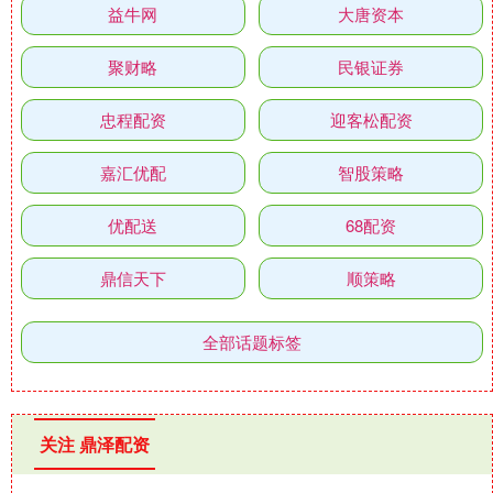
益牛网
大唐资本
聚财略
民银证券
忠程配资
迎客松配资
嘉汇优配
智股策略
优配送
68配资
鼎信天下
顺策略
全部话题标签
关注 鼎泽配资