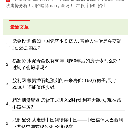
线走势分析！明降暗筛 carry 全场！_在职_门槛_招生
最新文章
鼎金投资 假如中国凭空少 8 亿人, 普通人生活是会变舒
1、
服, 还是崩盘?
易配资 水泥寿命仅有50年, 那50年后的房子该怎么办?
2、
过期了会坍塌吗?
股利网 根据潘石屹预测的未来房价: 150万房子, 到了
3、
2030年还能值多少钱
精选期货配资 房贷正式进入2时代! 利率大跳水, 现在该
4、
不该买房?
龙辉配资 从走进中国到读懂中国——中巴媒体人巴西利
5、
亚共话中国式现代化 经济观察