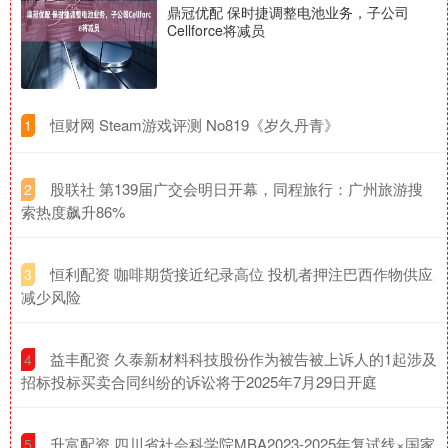
鼎冠优配 保时捷调整电池业务，子公司
Cellforce将减员
​恒财网 Steam游戏评测 No819《岁久丹青》
1
​股联社 第139届广交会明日开幕，同程旅行：广州旅游搜
2
索热度飙升86%
​恒利配资 咖啡期货接近纪录高位 投机者押注巴西作物供应
3
减少风险
​益丰配资 久泰新材料科技股份作为被告被上诉人的1起涉及
4
招标投标买卖合同纠纷的诉讼将于2025年7月29日开庭
​升富配资 四川省社会科学院MBA2023-2025年复试线×国家
5