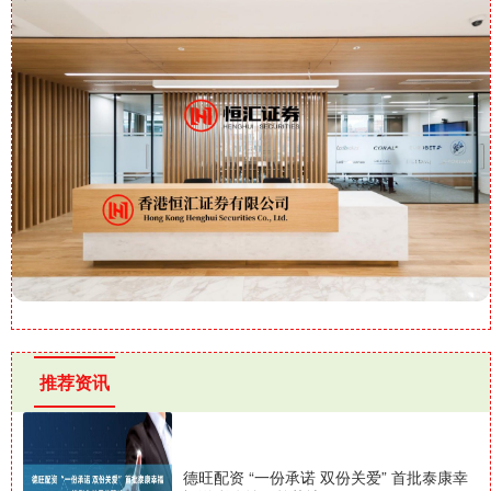
推荐资讯
德旺配资 “一份承诺 双份关爱” 首批泰康幸