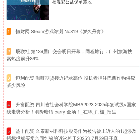
福溢彩公益保单落地
​恒财网 Steam游戏评测 No819《岁久丹青》
1
​股联社 第139届广交会明日开幕，同程旅行：广州旅游搜
2
索热度飙升86%
​恒利配资 咖啡期货接近纪录高位 投机者押注巴西作物供应
3
减少风险
​升富配资 四川省社会科学院MBA2023-2025年复试线×国家
4
线走势分析！明降暗筛 carry 全场！_在职_门槛_招生
​益丰配资 久泰新材料科技股份作为被告被上诉人的1起涉及
5
招标投标买卖合同纠纷的诉讼将于2025年7月29日开庭