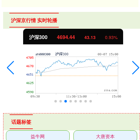
沪深京行情 实时轮播
沪深300
4694.44
43.13
0.93%
话题标签
益牛网
大唐资本