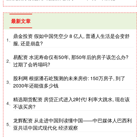
最新文章
鼎金投资 假如中国凭空少 8 亿人, 普通人生活是会变舒
1、
服, 还是崩盘?
易配资 水泥寿命仅有50年, 那50年后的房子该怎么办?
2、
过期了会坍塌吗?
股利网 根据潘石屹预测的未来房价: 150万房子, 到了
3、
2030年还能值多少钱
精选期货配资 房贷正式进入2时代! 利率大跳水, 现在该
4、
不该买房?
龙辉配资 从走进中国到读懂中国——中巴媒体人巴西利
5、
亚共话中国式现代化 经济观察