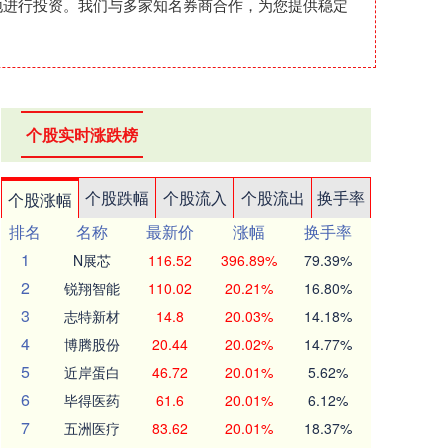
心地进行投资。我们与多家知名券商合作，为您提供稳定
个股实时涨跌榜
个股跌幅
个股流入
个股流出
换手率
个股涨幅
排名
名称
最新价
涨幅
换手率
1
N展芯
116.52
396.89%
79.39%
2
锐翔智能
110.02
20.21%
16.80%
3
志特新材
14.8
20.03%
14.18%
4
博腾股份
20.44
20.02%
14.77%
5
近岸蛋白
46.72
20.01%
5.62%
6
毕得医药
61.6
20.01%
6.12%
7
五洲医疗
83.62
20.01%
18.37%