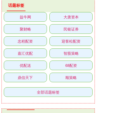
话题标签
益牛网
大唐资本
聚财略
民银证券
忠程配资
迎客松配资
嘉汇优配
智股策略
优配送
68配资
鼎信天下
顺策略
全部话题标签