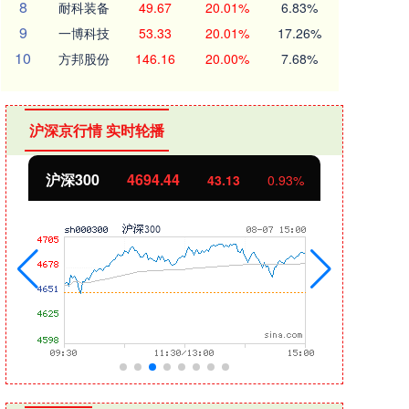
8
耐科装备
49.67
20.01%
6.83%
9
一博科技
53.33
20.01%
17.26%
10
方邦股份
146.16
20.00%
7.68%
沪深京行情 实时轮播
北证50
1134.24
创业
11.37
1.01%