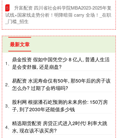
​升富配资 四川省社会科学院MBA2023-2025年复
5
试线×国家线走势分析！明降暗筛 carry 全场！_在职
_门槛_招生
最新文章
鼎金投资 假如中国凭空少 8 亿人, 普通人生活
1、
是会变舒服, 还是崩盘?
易配资 水泥寿命仅有50年, 那50年后的房子该
2、
怎么办? 过期了会坍塌吗?
股利网 根据潘石屹预测的未来房价: 150万房
3、
子, 到了2030年还能值多少钱
精选期货配资 房贷正式进入2时代! 利率大跳
4、
水, 现在该不该买房?