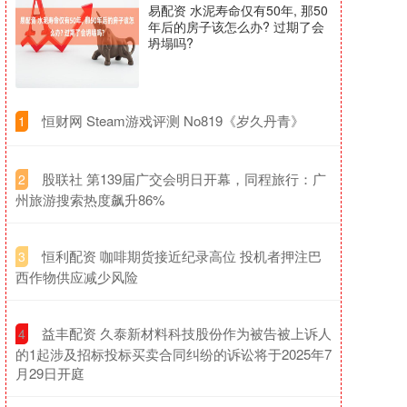
易配资 水泥寿命仅有50年, 那50
年后的房子该怎么办? 过期了会
坍塌吗?
​恒财网 Steam游戏评测 No819《岁久丹青》
1
​股联社 第139届广交会明日开幕，同程旅行：广
2
州旅游搜索热度飙升86%
​恒利配资 咖啡期货接近纪录高位 投机者押注巴
3
西作物供应减少风险
​益丰配资 久泰新材料科技股份作为被告被上诉人
4
的1起涉及招标投标买卖合同纠纷的诉讼将于2025年7
月29日开庭