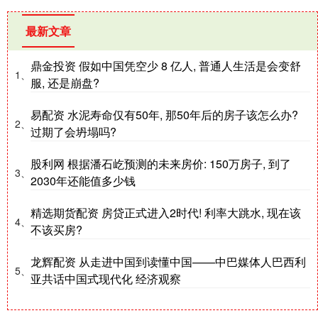
最新文章
鼎金投资 假如中国凭空少 8 亿人, 普通人生活是会变舒
1、
服, 还是崩盘?
易配资 水泥寿命仅有50年, 那50年后的房子该怎么办?
2、
过期了会坍塌吗?
股利网 根据潘石屹预测的未来房价: 150万房子, 到了
3、
2030年还能值多少钱
精选期货配资 房贷正式进入2时代! 利率大跳水, 现在该
4、
不该买房?
龙辉配资 从走进中国到读懂中国——中巴媒体人巴西利
5、
亚共话中国式现代化 经济观察