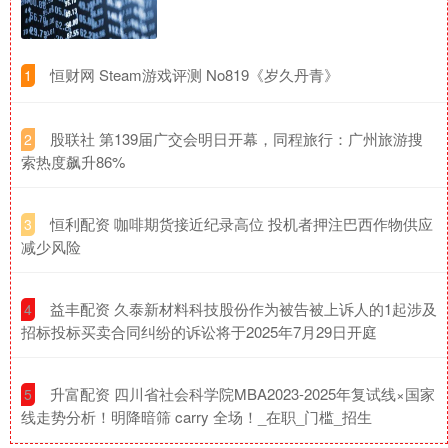
​恒财网 Steam游戏评测 No819《岁久丹青》
1
​股联社 第139届广交会明日开幕，同程旅行：广州旅游搜
2
索热度飙升86%
​恒利配资 咖啡期货接近纪录高位 投机者押注巴西作物供应
3
减少风险
​益丰配资 久泰新材料科技股份作为被告被上诉人的1起涉及
4
招标投标买卖合同纠纷的诉讼将于2025年7月29日开庭
​升富配资 四川省社会科学院MBA2023-2025年复试线×国家
5
线走势分析！明降暗筛 carry 全场！_在职_门槛_招生