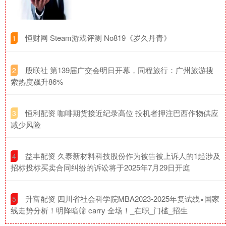
​恒财网 Steam游戏评测 No819《岁久丹青》
1
​股联社 第139届广交会明日开幕，同程旅行：广州旅游搜
2
索热度飙升86%
​恒利配资 咖啡期货接近纪录高位 投机者押注巴西作物供应
3
减少风险
​益丰配资 久泰新材料科技股份作为被告被上诉人的1起涉及
4
招标投标买卖合同纠纷的诉讼将于2025年7月29日开庭
​升富配资 四川省社会科学院MBA2023-2025年复试线×国家
5
线走势分析！明降暗筛 carry 全场！_在职_门槛_招生