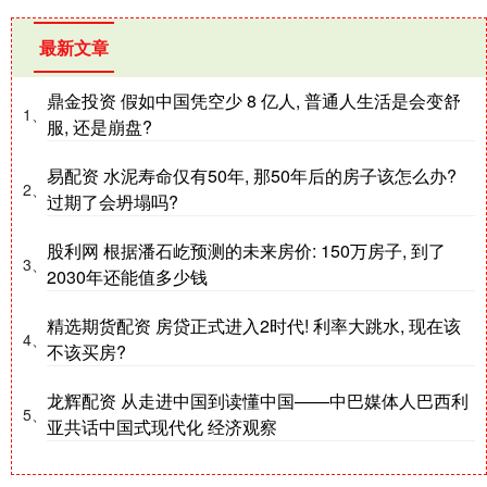
最新文章
鼎金投资 假如中国凭空少 8 亿人, 普通人生活是会变舒
1、
服, 还是崩盘?
易配资 水泥寿命仅有50年, 那50年后的房子该怎么办?
2、
过期了会坍塌吗?
股利网 根据潘石屹预测的未来房价: 150万房子, 到了
3、
2030年还能值多少钱
精选期货配资 房贷正式进入2时代! 利率大跳水, 现在该
4、
不该买房?
龙辉配资 从走进中国到读懂中国——中巴媒体人巴西利
5、
亚共话中国式现代化 经济观察