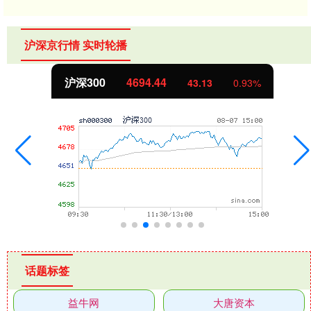
沪深京行情 实时轮播
沪深300
4694.44
43.13
0.93%
话题标签
益牛网
大唐资本