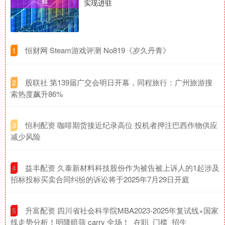
实现进驻
​恒财网 Steam游戏评测 No819《岁久丹青》
1
​股联社 第139届广交会明日开幕，同程旅行：广州旅游搜
2
索热度飙升86%
​恒利配资 咖啡期货接近纪录高位 投机者押注巴西作物供应
3
减少风险
​益丰配资 久泰新材料科技股份作为被告被上诉人的1起涉及
4
招标投标买卖合同纠纷的诉讼将于2025年7月29日开庭
​升富配资 四川省社会科学院MBA2023-2025年复试线×国家
5
线走势分析！明降暗筛 carry 全场！_在职_门槛_招生