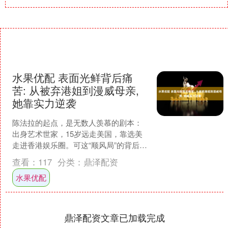
水果优配 表面光鲜背后痛
苦: 从被弃港姐到漫威母亲,
她靠实力逆袭
陈法拉的起点，是无数人羡慕的剧本：
出身艺术世家，15岁远走美国，靠选美
走进香港娱乐圈。可这“顺风局”的背后，
藏着一场沉默的崩塌。真正把她推上人
查看：
117
分类：
鼎泽配资
生巅峰的，不是某一....
水果优配
鼎泽配资文章已加载完成