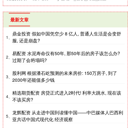
最新文章
鼎金投资 假如中国凭空少 8 亿人, 普通人生活是会变舒
1、
服, 还是崩盘?
易配资 水泥寿命仅有50年, 那50年后的房子该怎么办?
2、
过期了会坍塌吗?
股利网 根据潘石屹预测的未来房价: 150万房子, 到了
3、
2030年还能值多少钱
精选期货配资 房贷正式进入2时代! 利率大跳水, 现在该
4、
不该买房?
龙辉配资 从走进中国到读懂中国——中巴媒体人巴西利
5、
亚共话中国式现代化 经济观察