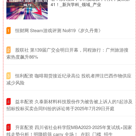
41！_新兴学科_领域_产业
​恒财网 Steam游戏评测 No819《岁久丹青》
1
​股联社 第139届广交会明日开幕，同程旅行：广州旅游搜
2
索热度飙升86%
​恒利配资 咖啡期货接近纪录高位 投机者押注巴西作物供应
3
减少风险
​益丰配资 久泰新材料科技股份作为被告被上诉人的1起涉及
4
招标投标买卖合同纠纷的诉讼将于2025年7月29日开庭
​升富配资 四川省社会科学院MBA2023-2025年复试线×国家
5
线走势分析！明降暗筛 carry 全场！_在职_门槛_招生