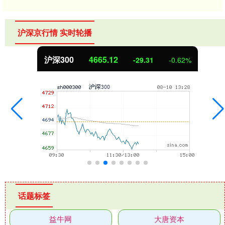
沪深京行情 实时轮播
沪深300
4665.12
-29.31
-0.62%
话题标签
益牛网
大唐资本