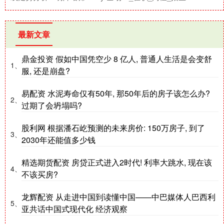
最新文章
鼎金投资 假如中国凭空少 8 亿人, 普通人生活是会变舒
1、
服, 还是崩盘?
易配资 水泥寿命仅有50年, 那50年后的房子该怎么办?
2、
过期了会坍塌吗?
股利网 根据潘石屹预测的未来房价: 150万房子, 到了
3、
2030年还能值多少钱
精选期货配资 房贷正式进入2时代! 利率大跳水, 现在该
4、
不该买房?
龙辉配资 从走进中国到读懂中国——中巴媒体人巴西利
5、
亚共话中国式现代化 经济观察