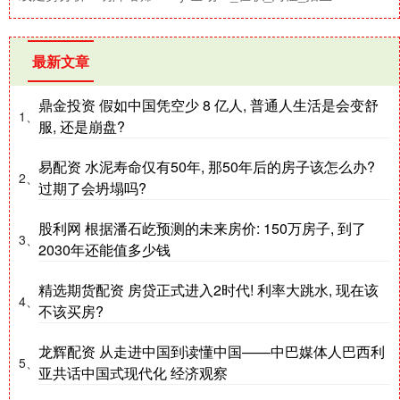
最新文章
鼎金投资 假如中国凭空少 8 亿人, 普通人生活是会变舒
1、
服, 还是崩盘?
易配资 水泥寿命仅有50年, 那50年后的房子该怎么办?
2、
过期了会坍塌吗?
股利网 根据潘石屹预测的未来房价: 150万房子, 到了
3、
2030年还能值多少钱
精选期货配资 房贷正式进入2时代! 利率大跳水, 现在该
4、
不该买房?
龙辉配资 从走进中国到读懂中国——中巴媒体人巴西利
5、
亚共话中国式现代化 经济观察