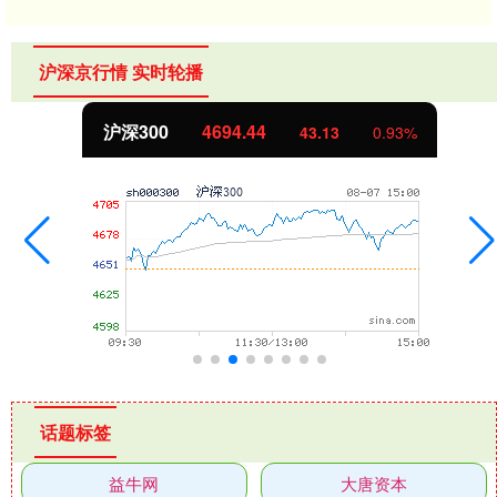
沪深京行情 实时轮播
北证50
1134.24
11.37
1.01%
话题标签
益牛网
大唐资本