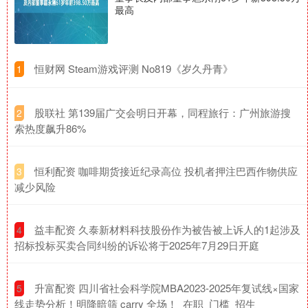
最高
​恒财网 Steam游戏评测 No819《岁久丹青》
1
​股联社 第139届广交会明日开幕，同程旅行：广州旅游搜
2
索热度飙升86%
​恒利配资 咖啡期货接近纪录高位 投机者押注巴西作物供应
3
减少风险
​益丰配资 久泰新材料科技股份作为被告被上诉人的1起涉及
4
招标投标买卖合同纠纷的诉讼将于2025年7月29日开庭
​升富配资 四川省社会科学院MBA2023-2025年复试线×国家
5
线走势分析！明降暗筛 carry 全场！_在职_门槛_招生