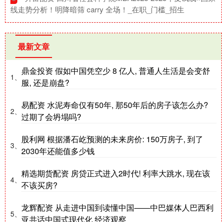
线走势分析！明降暗筛 carry 全场！_在职_门槛_招生
最新文章
鼎金投资 假如中国凭空少 8 亿人, 普通人生活是会变舒
1、
服, 还是崩盘?
易配资 水泥寿命仅有50年, 那50年后的房子该怎么办?
2、
过期了会坍塌吗?
股利网 根据潘石屹预测的未来房价: 150万房子, 到了
3、
2030年还能值多少钱
精选期货配资 房贷正式进入2时代! 利率大跳水, 现在该
4、
不该买房?
龙辉配资 从走进中国到读懂中国——中巴媒体人巴西利
5、
亚共话中国式现代化 经济观察