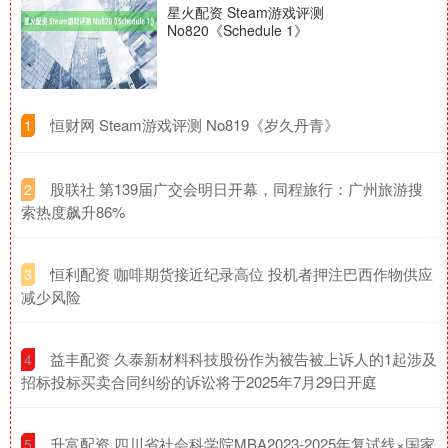
星火配资 Steam游戏评测
No820《Schedule 1》
​恒财网 Steam游戏评测 No819《岁久丹青》
1
​股联社 第139届广交会明日开幕，同程旅行：广州旅游搜
2
索热度飙升86%
​恒利配资 咖啡期货接近纪录高位 投机者押注巴西作物供应
3
减少风险
​益丰配资 久泰新材料科技股份作为被告被上诉人的1起涉及
4
招标投标买卖合同纠纷的诉讼将于2025年7月29日开庭
​升富配资 四川省社会科学院MBA2023-2025年复试线×国家
5