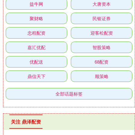
益牛网
大唐资本
聚财略
民银证券
忠程配资
迎客松配资
嘉汇优配
智股策略
优配送
68配资
鼎信天下
顺策略
全部话题标签
关注 鼎泽配资