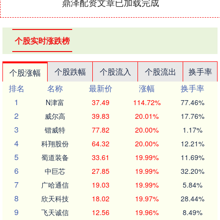
鼎泽配资文章已加载完成
个股实时涨跌榜
个股跌幅
个股流入
个股流出
换手率
个股涨幅
排名
名称
最新价
涨幅
换手率
1
N津富
37.49
114.72%
77.46%
2
威尔高
39.83
20.01%
17.76%
3
锴威特
77.82
20.00%
1.17%
4
科翔股份
64.32
20.00%
12.21%
5
蜀道装备
33.61
19.99%
11.69%
6
中巨芯
27.85
19.99%
32.20%
7
广哈通信
19.03
19.99%
5.84%
8
欣天科技
18.02
19.97%
28.44%
9
飞天诚信
12.56
19.96%
8.49%