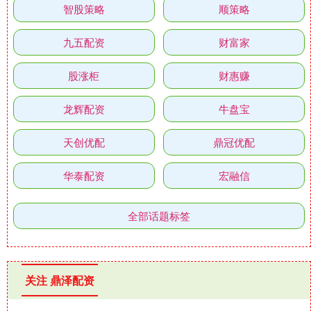
智股策略
顺策略
九五配资
财富家
股涨柜
财惠赚
龙辉配资
牛盘宝
天创优配
鼎冠优配
华泰配资
宏融信
全部话题标签
关注 鼎泽配资