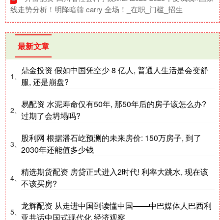
线走势分析！明降暗筛 carry 全场！_在职_门槛_招生
最新文章
鼎金投资 假如中国凭空少 8 亿人, 普通人生活是会变舒
1、
服, 还是崩盘?
易配资 水泥寿命仅有50年, 那50年后的房子该怎么办?
2、
过期了会坍塌吗?
股利网 根据潘石屹预测的未来房价: 150万房子, 到了
3、
2030年还能值多少钱
精选期货配资 房贷正式进入2时代! 利率大跳水, 现在该
4、
不该买房?
龙辉配资 从走进中国到读懂中国——中巴媒体人巴西利
5、
亚共话中国式现代化 经济观察