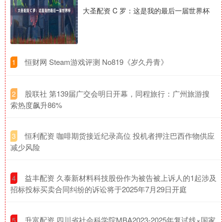
大圣配资 C 罗：这是我的最后一届世界杯
​恒财网 Steam游戏评测 No819《岁久丹青》
1
​股联社 第139届广交会明日开幕，同程旅行：广州旅游搜
2
索热度飙升86%
​恒利配资 咖啡期货接近纪录高位 投机者押注巴西作物供应
3
减少风险
​益丰配资 久泰新材料科技股份作为被告被上诉人的1起涉及
4
招标投标买卖合同纠纷的诉讼将于2025年7月29日开庭
​升富配资 四川省社会科学院MBA2023-2025年复试线×国家
5