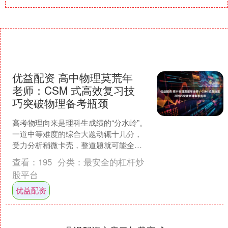
优益配资 高中物理莫荒年
老师：CSM 式高效复习技
巧突破物理备考瓶颈
高考物理向来是理科生成绩的“分水岭”。
一道中等难度的综合大题动辄十几分，
受力分析稍微卡壳，整道题就可能全军
覆没；电磁感应多绕一个弯，思路瞬间
查看：
195
分类：
最安全的杠杆炒
中断——物理这座“高....
股平台
优益配资