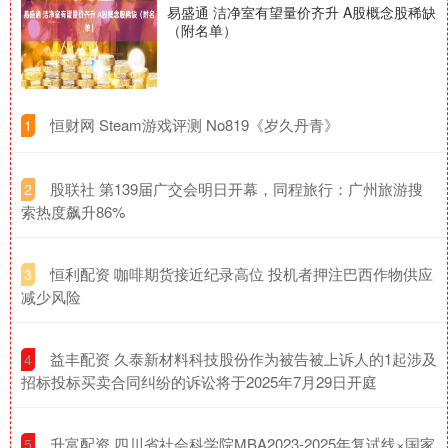
易盛通 洁净室有望量价齐升 A股概念股稀缺
（附名单）
​恒财网 Steam游戏评测 No819《岁久丹青》
1
​股联社 第139届广交会明日开幕，同程旅行：广州旅游搜
2
索热度飙升86%
​恒利配资 咖啡期货接近纪录高位 投机者押注巴西作物供应
3
减少风险
​益丰配资 久泰新材料科技股份作为被告被上诉人的1起涉及
4
招标投标买卖合同纠纷的诉讼将于2025年7月29日开庭
​升富配资 四川省社会科学院MBA2023-2025年复试线×国家
5