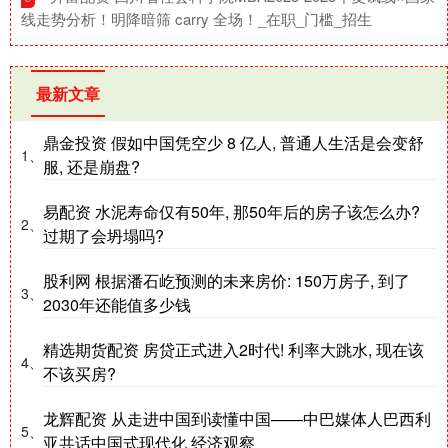
线走势分析！明降暗筛 carry 全场！_在职_门槛_招生
最新文章
鼎金投资 假如中国凭空少 8 亿人, 普通人生活是会变舒
1、
服, 还是崩盘?
易配资 水泥寿命仅有50年, 那50年后的房子该怎么办?
2、
过期了会坍塌吗?
股利网 根据潘石屹预测的未来房价: 150万房子, 到了
3、
2030年还能值多少钱
精选期货配资 房贷正式进入2时代! 利率大跳水, 现在该
4、
不该买房?
龙辉配资 从走进中国到读懂中国——中巴媒体人巴西利
5、
亚共话中国式现代化 经济观察