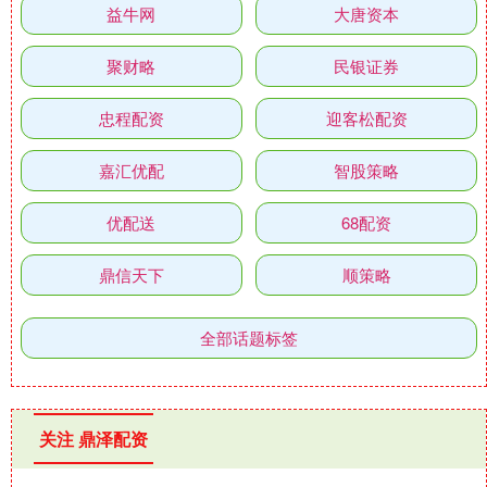
益牛网
大唐资本
聚财略
民银证券
忠程配资
迎客松配资
嘉汇优配
智股策略
优配送
68配资
鼎信天下
顺策略
全部话题标签
关注 鼎泽配资